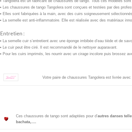
• Tangolera est un fabricant de chaussures de tango. Tous ces modèles sont exc
• Les chaussures de tango Tangolera sont conçues et testées par des profess
• Elles sont fabriquées à la main, avec des cuirs soigneusement sélectionnés.
• La semelle est anti-inflammatoire. Elle est réalisée avec des
matériaux inno
Entretien :
• La semelle cuir s’entretient avec une
éponge imbibée d’eau tiède et de savon 
• Le cuir peut être ciré. Il est recommandé de le nettoyer auparavant.
• Pour les cuirs imprimés, les nourrir avec un cirage incolore puis brossez av
Votre paire de chaussures Tangolera est livrée avec
Ces chaussures de tango sont adaptées pour d’
autres danses tell
bachata,….