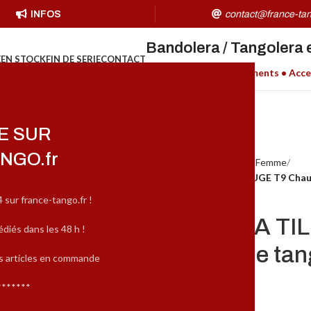
INFOS
contact@france-tan
Bandolera / Tangolera 
E
EN STOCK
FIN DE SERIE
CONTACT
Chaussures H/F • Vêtements • Acce
E SUR
NGO.fr
Accueil
MARQUES
Tangolera Femme
TANGOLERA TILDE (B8) ROUGE T9 Chauss
4 sur france-tango.fr !
TANGOLERA TIL
édiés dans les 48 h !
Chaussure de tan
es articles en commande
*******
169,00
€