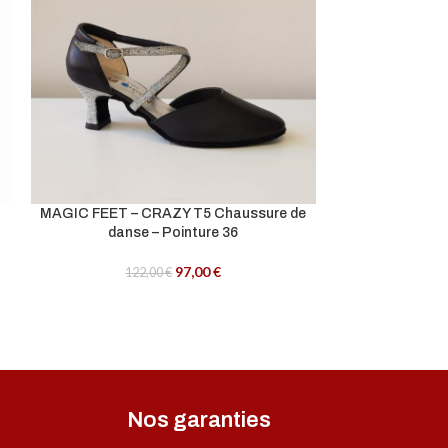
MAGIC FEET – CRAZY T5 Chaussure de
MAGIC FEET – 
danse – Pointure 36
danse
97,00
€
122,00
€
122
Nos garanties