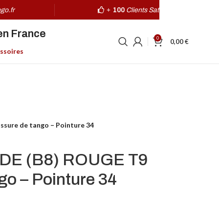
go.fr
+
100
Clients Satisfaits
en France
0
0,00
€
ssoires
ure de tango – Pointure 34
DE (B8) ROUGE T9
go – Pointure 34