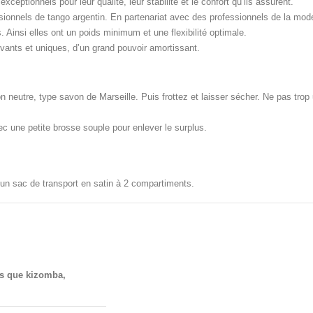
eptionnels pour leur qualité, leur stabilité et le confort qu’ils assurent.
ionnels de tango argentin. En partenariat avec des professionnels de la mod
 Ainsi elles ont un poids minimum et une flexibilité optimale.
vants et uniques, d’un grand pouvoir amortissant.
neutre, type savon de Marseille. Puis frottez et laisser sécher. Ne pas trop util
ec une petite brosse souple pour enlever le surplus.
 un sac de transport en satin à 2 compartiments.
es que kizomba,