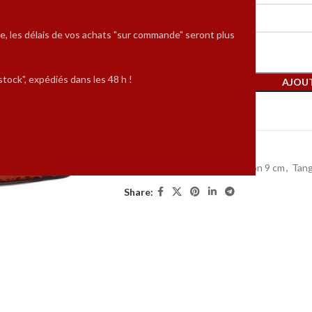
POINTURES
e, les délais de vos achats "sur commande" seront plus
Plus que 1 en stock
tock", expédiés dans les 48 h !
AJOUT
Comparer
UGS :
FC9T-B8PR
Catégories :
EN STOCK
,
Talon 9 cm
,
Tan
Share: