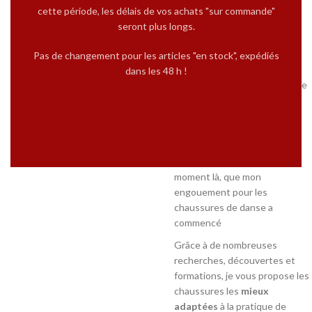
pour
progresser
. Il est
cette période, les délais de vos achats "sur commande"
essentiel de se sentir
stable,
seront plus longs.
confortable,
et avoir une
adhérence parfaite
avec le
Pas de changement pour les articles "en stock", expédiés
sol.
dans les 48 h !
Je ne détaille pas le nombre de
chaussures que j’ai acheté
(pour rien) à titre personnel
avant d’acquérir ma première
vraie paire de chaussures de
danse. Et c’est à partir de ce
moment là, que mon
engouement pour les
chaussures de danse a
commencé
Grâce à de nombreuses
recherches, découvertes et
formations, je vous propose les
chaussures les
mieux
adaptées
à la pratique de