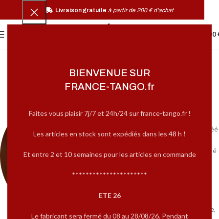
Livraison gratuite
à partir de 200 € d'achat
0
MENU
0,00
BIENVENUE SUR
FRANCE-TANGO.fr
France-Tango, c'est
qui ? c'est quoi ?
Faites vous plaisir 7j/7 et 24h/24 sur france-tango.fr !
Je m’appelle
Isabelle
et j’ai créé
Les articles en stock sont expédiés dans les 48 h !
FRANCE TANGO
en
2012,
initialement nommé « Chauss é
Et entre 2 et 10 semaines pour les articles en commande
Moi ».
**********************
Dès que j’ai commencé à
danser, je me suis vite rendu
ETE 26
compte de l’intérêt d’avoir de
bonnes chaussures de danse
,
Le fabricant sera fermé du 08 au 28/08/26. Pendant