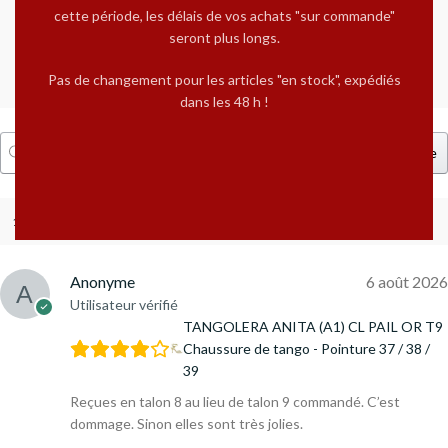
cette période, les délais de vos achats "sur commande"
3
2%
seront plus longs.
2
1%
Pas de changement pour les articles "en stock", expédiés
1
1%
dans les 48 h !
Recherche
1-10 de 392 avis
Anonyme
6 août 2026
Utilisateur vérifié
TANGOLERA ANITA (A1) CL PAIL OR T9
Chaussure de tango - Pointure 37 / 38 /
39
Reçues en talon 8 au lieu de talon 9 commandé. C’est
dommage. Sinon elles sont très jolies.