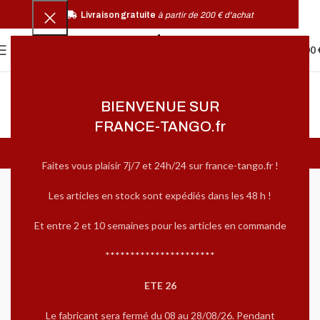
Livraison gratuite
à partir de 200 € d'achat
0
MENU
0,00
BIENVENUE SUR
FRANCE-TANGO.fr
Avis
Faites vous plaisir 7j/7 et 24h/24 sur france-tango.fr !
4,8
Les articles en stock sont expédiés dans les 48 h !
Et entre 2 et 10 semaines pour les articles en commande
Basé sur 392 avis
**********************
ETE 26
5
84%
Le fabricant sera fermé du 08 au 28/08/26. Pendant
4
12%