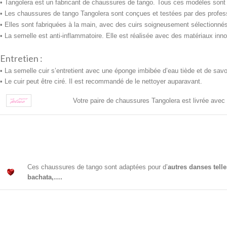
• Tangolera est un fabricant de chaussures de tango. Tous ces modèles sont exc
• Les chaussures de tango Tangolera sont conçues et testées par des profess
• Elles sont fabriquées à la main, avec des cuirs soigneusement sélectionnés.
• La semelle est anti-inflammatoire. Elle est réalisée avec des
matériaux inno
Entretien :
• La semelle cuir s’entretient avec une
éponge imbibée d’eau tiède et de savon 
• Le cuir peut être ciré. Il est recommandé de le nettoyer auparavant.
Votre paire de chaussures Tangolera est livrée avec
Ces chaussures de tango sont adaptées pour d’
autres danses tell
bachata,….