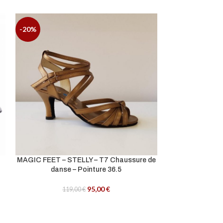
-20%
MAGIC FEET – STELLY – T7 Chaussure de
TANGOL
danse – Pointure 36.5
Chau
95,00
€
119,00
€