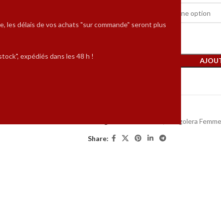
POINTURES
e, les délais de vos achats "sur commande" seront plus
tock", expédiés dans les 48 h !
AJOUT
Comparer
UGS :
FC6T-A8B-PP
Catégories :
Talon 6 cm
,
Tangolera Femm
Share: