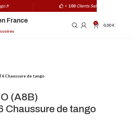
go.fr
+
100
Clients Satisfaits
en France
0
0,00
€
ssoires
 Chaussure de tango
O (A8B)
Chaussure de tango