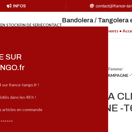
INFOS
contact@france-tan
Bandolera / Tangolera 
E
EN STOCK
FIN DE SERIE
CONTACT
Chaussures H/F • Vêtements • Acce
E SUR
NGO.fr
Accueil
MARQUES
Tangolera Femme
TANGOLERA CLIO (A8B) CHAMPAGNE -T6
4 sur france-tango.fr !
TANGOLERA CLI
édiés dans les 48 h !
CHAMPAGNE -T6 
es articles en commande
*******
159,00
€