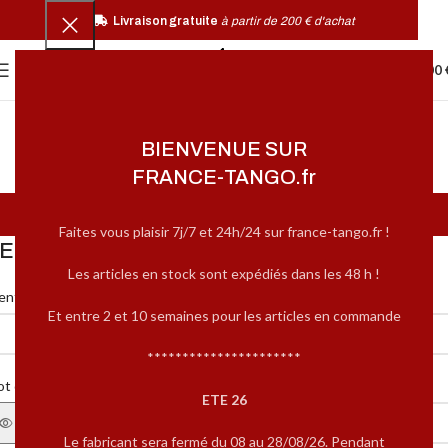
Livraison gratuite
à partir de 200 € d'achat
0
MENU
0,00
BIENVENUE SUR
FRANCE-TANGO.fr
Mon compte
Faites vous plaisir 7j/7 et 24h/24 sur france-tango.fr !
E CONNECTER
Les articles en stock sont expédiés dans les 48 h !
*
entifiant ou e-mail
Et entre 2 et 10 semaines pour les articles en commande
**********************
*
t de passe
ETE 26
Le fabricant sera fermé du 08 au 28/08/26. Pendant