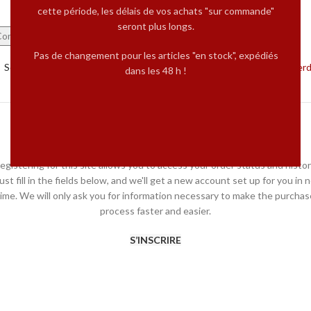
cette période, les délais de vos achats "sur commande"
seront plus longs.
Connexion
Pas de changement pour les articles "en stock", expédiés
Souviens-toi de moi
Mot de passe per
dans les 48 h !
OU
REGISTER
egistering for this site allows you to access your order status and histor
ust fill in the fields below, and we'll get a new account set up for you in 
time. We will only ask you for information necessary to make the purchas
process faster and easier.
S’INSCRIRE