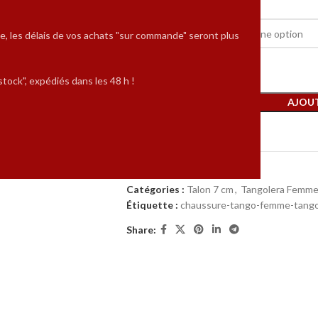
POINTURES
e, les délais de vos achats "sur commande" seront plus
tock", expédiés dans les 48 h !
AJOUT
Comparer
UGS :
FC7T-A1CLGO
Catégories :
Talon 7 cm
,
Tangolera Femm
Étiquette :
chaussure-tango-femme-tango
Share: