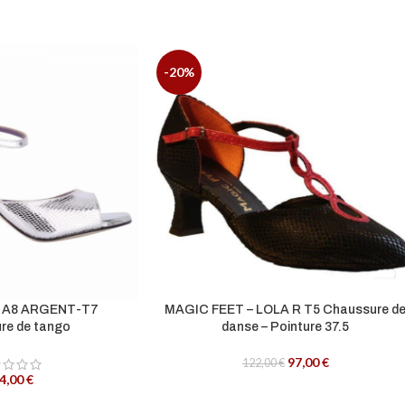
-20%
 A8 ARGENT-T7
MAGIC FEET – LOLA R T5 Chaussure d
re de tango
danse – Pointure 37.5
97,00
€
122,00
€
4,00
€