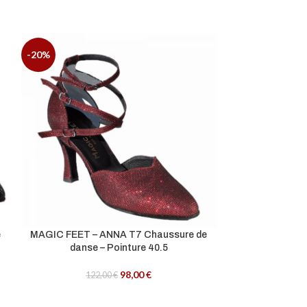
-20%
-20%
e
MAGIC FEET – ANNA T7 Chaussure de
MAGIC FEET – C
danse – Pointure 40.5
danse
98,00
€
122,00
€
12