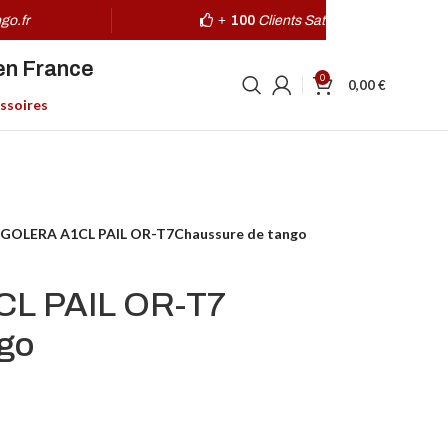
go.fr
+
100
Clients Satisfaits
en France
0
0,00
€
ssoires
GOLERA A1CL PAIL OR-T7Chaussure de tango
L PAIL OR-T7
ngo