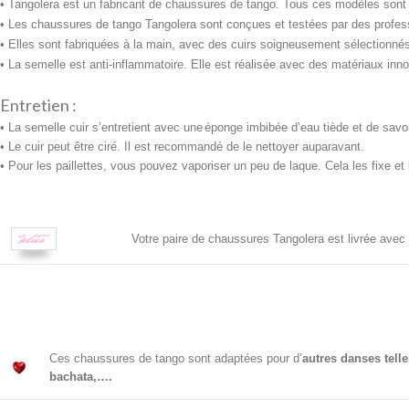
• Tangolera est un fabricant de chaussures de tango. Tous ces modèles sont exc
• Les chaussures de tango Tangolera sont conçues et testées par des profess
• Elles sont fabriquées à la main, avec des cuirs soigneusement sélectionnés.
• La semelle est anti-inflammatoire. Elle est réalisée avec des
matériaux inno
Entretien :
• La semelle cuir s’entretient avec une
éponge imbibée d’eau tiède et de savon n
• Le cuir peut être ciré. Il est recommandé de le nettoyer auparavant.
• Pour les paillettes, vous pouvez vaporiser un peu de laque. Cela les fixe et 
Votre paire de chaussures Tangolera est livrée avec
Ces chaussures de tango sont adaptées pour d’
autres danses tell
bachata,….