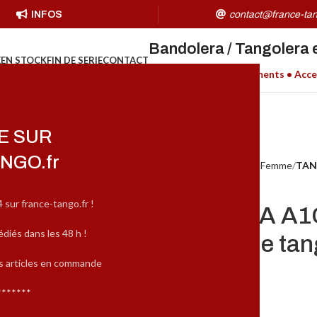
INFOS
contact@france-tan
Bandolera / Tangolera 
E
EN STOCK
FIN DE SERIE
CONTACT
Chaussures H/F • Vêtements • Acce
E SUR
NGO.fr
Accueil
MARQUES
Tangolera Femme
TAN
4 sur france-tango.fr !
TANGOLERA A1C
édiés dans les 48 h !
Chaussure de ta
es articles en commande
(
1
avis client)
*******
163,00
€