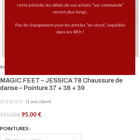
cette période, les délais de vos achats "sur commande"
seront plus longs.
Pas de changement pour les articles "en stock", expédiés
dans les 48 h !
Cliquez pour agrandir
Accueil
MARQUES
Magic Feet Femme
MAGIC FEET – JESSICA T8 Chaussure de
danse – Pointure 37 + 38 + 39
(
1
avis client)
95,00
€
119,00
€
POINTURES