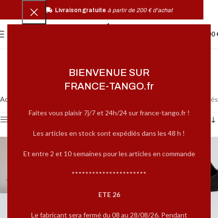
Livraison gratuite
à partir de 200 € d'achat
0
MENU
0,00
BIENVENUE SUR
FRANCE-TANGO.fr
Accueil
Produits identifiés “chaussure danse”
7 résultats affichés
Faites vous plaisir 7j/7 et 24h/24 sur france-tango.fr !
Afficher la barre latérale
Les articles en stock sont expédiés dans les 48 h !
-20%
Et entre 2 et 10 semaines pour les articles en commande
**********************
ETE 26
Le fabricant sera fermé du 08 au 28/08/26. Pendant