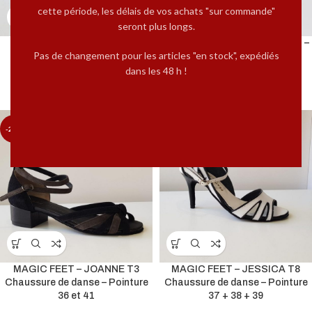
cette période, les délais de vos achats "sur commande"
seront plus longs.
BANDOLERA A1 NEON
MAGIC FEET – CHARLESTON –
Pas de changement pour les articles "en stock", expédiés
TRANSPARENTE-T9
T5 – Pointure 38.5
Chaussure de tango
dans les 48 h !
98,00
€
122,00
€
149,00
€
-20%
-20%
MAGIC FEET – JOANNE T3
MAGIC FEET – JESSICA T8
Chaussure de danse – Pointure
Chaussure de danse – Pointure
36 et 41
37 + 38 + 39