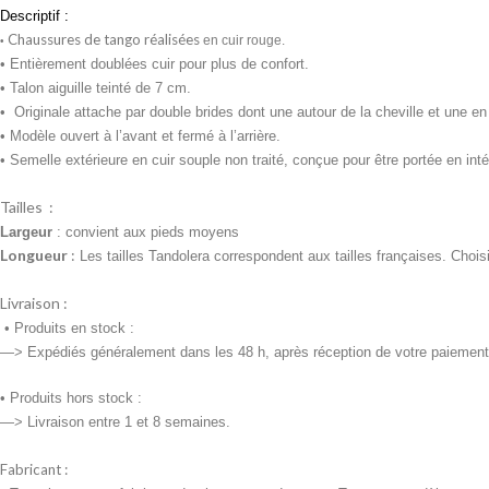
Descriptif :
Chaussures de tango réalisées
en cuir rouge.
•
• Entièrement doublées cuir pour plus de confort.
• Talon aiguille teinté de 7 cm.
•
Originale attache par d
ouble brides dont une autour de la cheville et une en
• Modèle ouvert à l’avant et fermé à l’arrière.
• Semelle extérieure en cuir souple non traité, conçue pour être portée en intér
Tailles :
Largeur
: convient aux pieds moyens
Longueur
:
Les tailles Tandolera correspondent aux tailles françaises. Chois
Livraison :
•
Produits en stock :
—> Expédiés généralement dans les 48 h, après réception de votre paiement
• Produits
hors stock :
—> Livraison entre 1 et 8 semaines.
Fabricant :