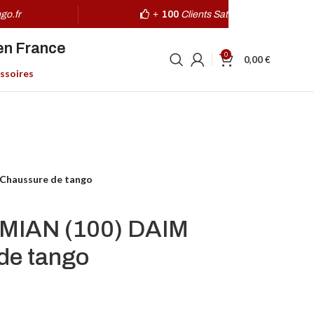
go.fr
+
100
Clients Satisfaits
en France
0
0,00
€
ssoires
haussure de tango
IAN (100) DAIM
de tango