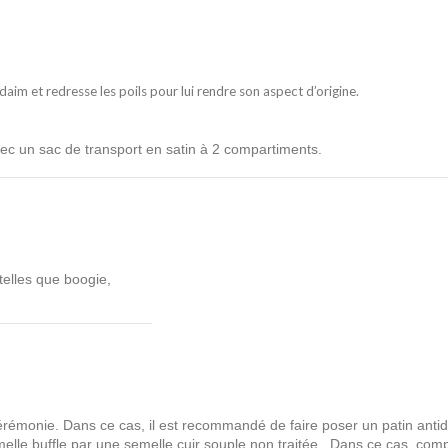
daim et redresse les poils pour lui rendre son aspect d’origine.
vec un sac de transport en satin à 2 compartiments.
elles que boogie,
cérémonie. Dans ce cas, il est recommandé de faire poser un patin anti
e buffle par une semelle cuir souple non traitée. Dans ce cas, compte