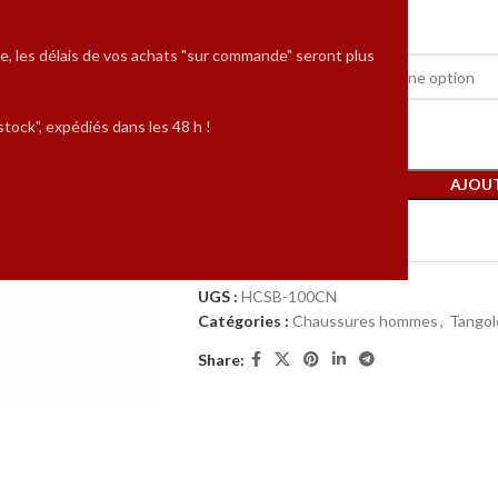
159,00
€
e, les délais de vos achats "sur commande" seront plus
POINTURES
tock", expédiés dans les 48 h !
AJOUT
Comparer
UGS :
HCSB-100CN
Catégories :
Chaussures hommes
,
Tango
Share: