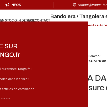
INFOS
contact@france-tan
Bandolera / Tangolera 
E
EN STOCK
FIN DE SERIE
CONTACT
Chaussures H/F • Vêtements • Acce
E SUR
NGO.fr
Accueil
MARQUES
Tangolera Homme
TANGOLERA DAMIAN (100) DAIM NOIR C
4 sur france-tango.fr !
TANGOLERA DAM
édiés dans les 48 h !
NOIR Chaussure 
es articles en commande
*******
(
2
avis client)