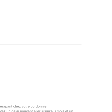
dérapant chez votre cordonnier.
z un délai pouvant aller jusqu’à 3 mois et un