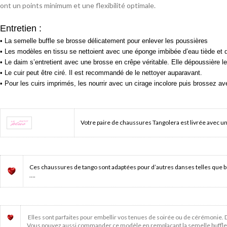
ont un points minimum et une flexibilité optimale.
Entretien :
• La semelle buffle se brosse délicatement pour enlever les poussières
• Les modèles en tissu se nettoient avec une éponge
imbibée d’eau tiède et d
• Le daim s’entretient avec une brosse en crêpe véritable. Elle dépoussière le
• Le cuir peut être ciré. Il est recommandé de le nettoyer auparavant.
• Pour les cuirs imprimés, les nourrir avec un cirage incolore puis brossez av
Votre paire de chaussures Tangolera est livrée avec un
Ces chaussures de tango sont adaptées pour d’autres danses telles que b
….
Elles sont parfaites pour embellir vos tenues de soirée ou de cérémonie. 
Vous pouvez aussi commander ce modèle en remplaçant la semelle buffle par