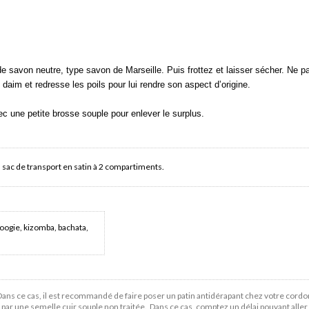
e savon neutre, type savon de Marseille. Puis frottez et laisser sécher. Ne pas
 daim et redresse les poils pour lui rendre son aspect d’origine.
ec une petite brosse souple pour enlever le surplus.
 sac de transport en satin à 2 compartiments.
oogie, kizomba, bachata,
Dans ce cas, il est recommandé de faire poser un patin antidérapant chez votre cordo
 une semelle cuir souple non traitée. Dans ce cas, comptez un délai pouvant aller j