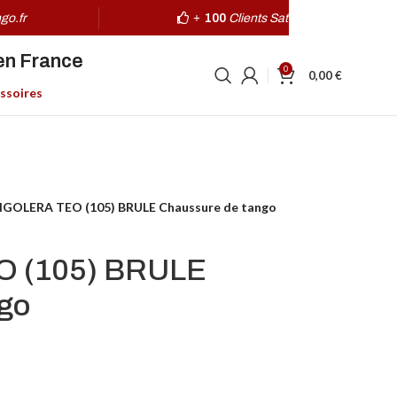
go.fr
+
100
Clients Satisfaits
en France
0
0,00
€
ssoires
GOLERA TEO (105) BRULE Chaussure de tango
 (105) BRULE
ngo