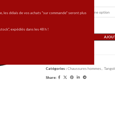
POINTURES
e, les délais de vos achats "sur commande" seront plus
tock", expédiés dans les 48 h !
AJOUT
Comparer
UGS :
HCST-105 brulé
Catégories :
Chaussures hommes
,
Tango
Share: