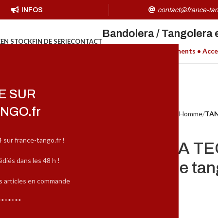
INFOS
contact@france-tan
Bandolera / Tangolera 
E
EN STOCK
FIN DE SERIE
CONTACT
Chaussures H/F • Vêtements • Acce
E SUR
NGO.fr
Accueil
MARQUES
Tangolera Homme
TAN
4 sur france-tango.fr !
TANGOLERA TEO
édiés dans les 48 h !
Chaussure de ta
es articles en commande
(
3
avis client)
*******
152,00
€