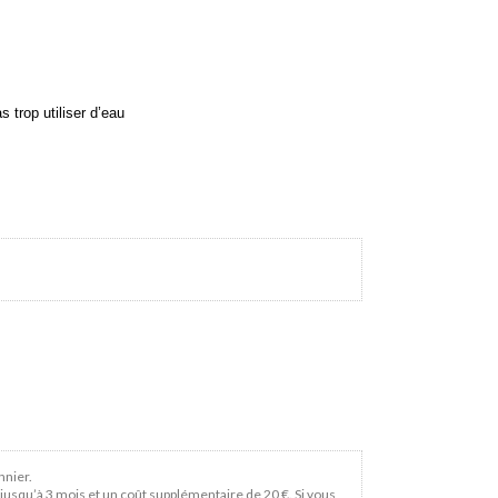
 trop utiliser d’eau
nnier.
usqu’à 3 mois et un coût supplémentaire de 20 €. Si vous