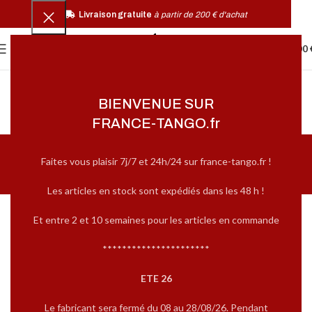
Livraison gratuite
à partir de 200 € d'achat
0
MENU
0,00
BIENVENUE SUR
FRANCE-TANGO.fr
Guide des tailles des
Faites vous plaisir 7j/7 et 24h/24 sur france-tango.fr !
chaussures de danse
Les articles en stock sont expédiés dans les 48 h !
Cliquez sur la marque ci-dessous pour afficher le
guide des tailles correspondant
Et entre 2 et 10 semaines pour les articles en commande
**********************
ETE 26
Le fabricant sera fermé du 08 au 28/08/26. Pendant