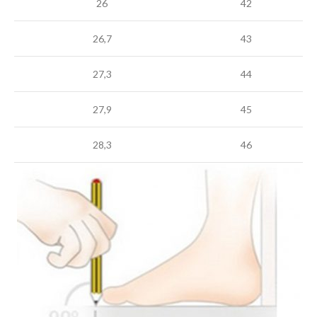
26
42
26,7
43
27,3
44
27,9
45
28,3
46