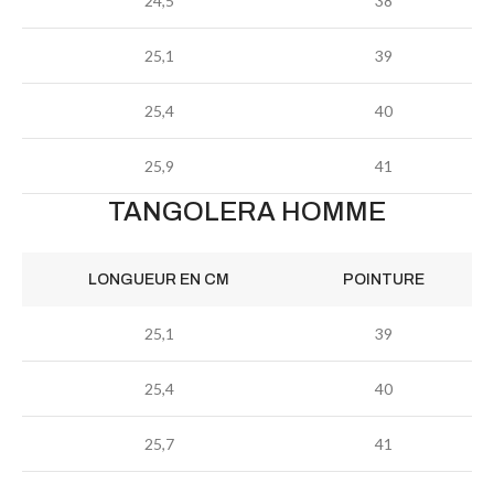
24,5
38
25,1
39
25,4
40
25,9
41
TANGOLERA HOMME
LONGUEUR EN CM
POINTURE
25,1
39
25,4
40
25,7
41