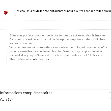
Ces chaussures de tango sont adaptées pour d’autres danses telles que b
….
Elles sont parfaites pour embellir vos tenues de soirée ou de cérémonie.
Dans ce cas, il est recommandé de faire poser un patin antidérapant chez
votre cordonnier.
Vous pouvez aussi commander ce modèle en remplaçant la semelle buffle
par une semelle cuir souple non traitée. Dans ce cas, comptez un délai
pouvant aller jusqu’à 3 mois et un coût supplémentaire de 20 €. Si vous
êtes intéressé,
contactez moi.
Informations complémentaires
Avis (3)