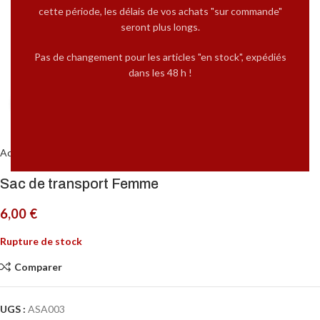
cette période, les délais de vos achats "sur commande"
seront plus longs.
Pas de changement pour les articles "en stock", expédiés
dans les 48 h !
Cliquez pour agrandir
Accueil
ACCESSOIRES
Tous les accessoires
Sac de transport Femme
6,00
€
Rupture de stock
Comparer
UGS :
ASA003